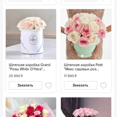
Шляпная коробка Grand
Шляпная коробка Petit
"Розы White O'Hara"
"Микс садовых роз
WHITE
O'Hara"
25 990
₽
17 890
₽
Заказать
Заказать